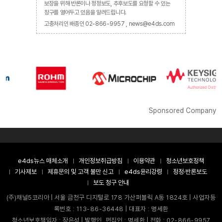
보장을 위해 반론이나 정정보도, 추후보도를 요청할 수 있는
창구를 열어두고 있음을 알려드립니다.
고충처리인 배종인 02-866-9957 , news@e4ds.com
Sponsored Company
e4ds뉴스 매체소개
개인정보취급방침
이용약관
청소년보호정책
기사제보
제휴문의 및 고객 불만 신고
e4ds윤리강령
정정·반론보도
보도 청구 안내
(주)채널5코리아 | 서울 금천구 디지털로 178 가산퍼블릭 A동 1824호 | 사업자등
록번호 : 113-86-36448 | 대표자 : 명세환
청소년보호책임자 : 장은성 | 발행인, 편집인 : 명세환 | 전화 : 02-866-9957