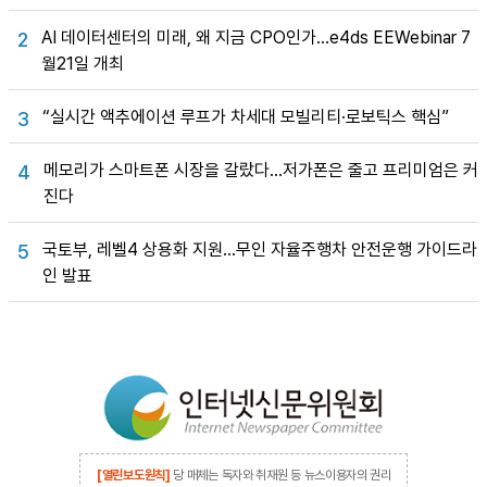
AI 데이터센터의 미래, 왜 지금 CPO인가…e4ds EEWebinar 7
2
월21일 개최
“실시간 액추에이션 루프가 차세대 모빌리티·로보틱스 핵심”
3
메모리가 스마트폰 시장을 갈랐다…저가폰은 줄고 프리미엄은 커
4
진다
국토부, 레벨4 상용화 지원…무인 자율주행차 안전운행 가이드라
5
인 발표
[열린보도원칙]
당 매체는 독자와 취재원 등 뉴스이용자의 권리