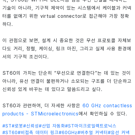
기술이 아니라, 기구적 제약이 있는 시스템에서 케이블과 커넥
터를 없애기 위한 virtual connector로 접근해야 가장 정확
하다.
이 관점으로 보면, 설계 시 중요한 것은 무선 프로토콜 자체보
다도 거리, 정렬, 케이싱, 링크 마진, 그리고 실제 사용 환경에
서의 기구적 조건이다.
ST60의 가치는 단순히 “무선으로 연결한다”는 데 있는 것이
아니라, 유선 연결이 불편하거나 소모되는 구조를 더 단순하고
신뢰성 있게 바꾸는 데 있다고 말씀드리고 싶다.
ST60과 관련하여, 더 자세한 사항은
60 GHz contactless
products - STMicroelectronics
에서 확인하실 수 있다.
#
ST
#
로봇
#
신뢰성
#
산업 자동화
#
ST마이크로일렉트로닉스
#
ST60
#
비접촉 데이터 링크
#
60GHz
#
버추얼 커넥터
#
유선 커넥