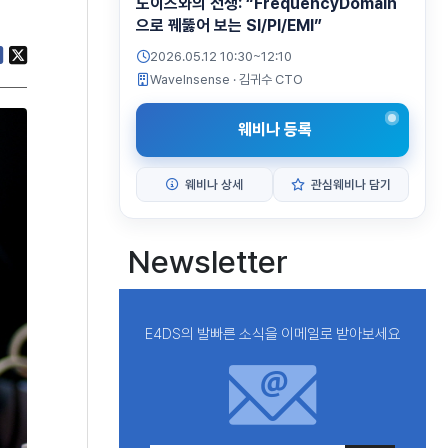
노이즈와의 전쟁: “FrequencyDomain
으로 꿰뚫어 보는 SI/PI/EMI”
2026.05.12 10:30~12:10
WaveInsense
· 김귀수 CTO
웨비나 등록
웨비나 상세
관심웨비나 담기
Newsletter
E4DS의 발빠른 소식을 이메일로 받아보세요