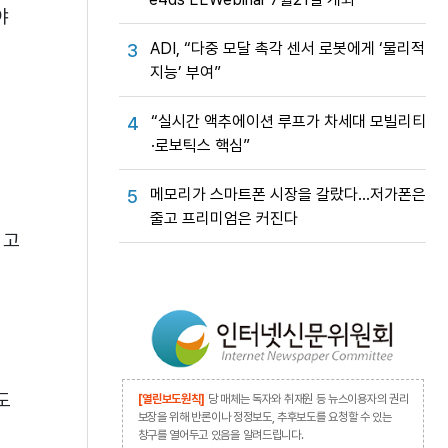
야
ADI, “다중 모달 촉각 센서 로봇에게 ‘물리적
3
지능’ 부여”
“실시간 액추에이션 루프가 차세대 모빌리티
4
·로보틱스 핵심”
메모리가 스마트폰 시장을 갈랐다…저가폰은
5
줄고 프리미엄은 커진다
되고
도
[열린보도원칙]
당 매체는 독자와 취재원 등 뉴스이용자의 권리
보장을 위해 반론이나 정정보도, 추후보도를 요청할 수 있는
창구를 열어두고 있음을 알려드립니다.