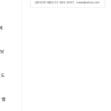
고충처리인 배종인 02-866-9957 , news@e4ds.com
에
 보
우도
 별