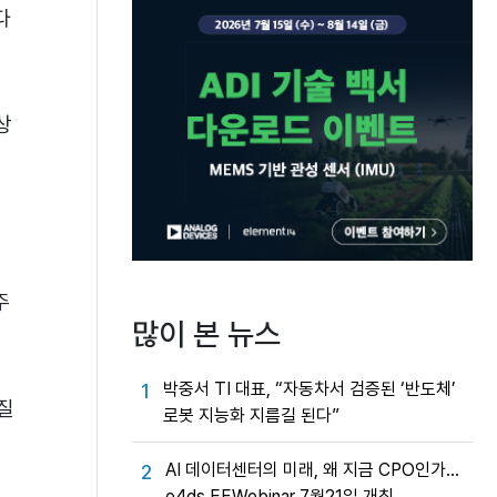
다
상
주
많이 본 뉴스
박중서 TI 대표, “자동차서 검증된 ‘반도체’
1
질
로봇 지능화 지름길 된다”
AI 데이터센터의 미래, 왜 지금 CPO인가…
2
e4ds EEWebinar 7월21일 개최