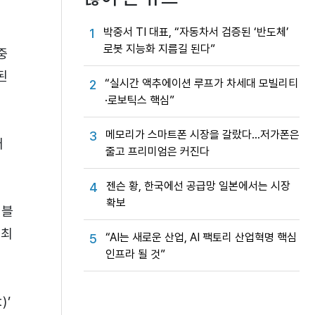
박중서 TI 대표, “자동차서 검증된 ‘반도체’
1
로봇 지능화 지름길 된다”
중
된
“실시간 액추에이션 루프가 차세대 모빌리티
2
·로보틱스 핵심”
메모리가 스마트폰 시장을 갈랐다…저가폰은
3
어
줄고 프리미엄은 커진다
젠슨 황, 한국에선 공급망 일본에서는 시장
4
확보
△블
 최
“AI는 새로운 산업, AI 팩토리 산업혁명 핵심
5
인프라 될 것”
)’