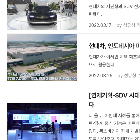
현대차의 세단형과 SUV 전
련됐다.
2022.03.17
by
성유창 
현대차, 인도네시아 
현대차가 아세안 지역 최초의
으로 활용한다.
2022.03.25
by
성유창 
[연재기획-SDV 시대
다
디 올 뉴 아반떼 사례를 통해
트·앱·AI 중심 기능은 빠르
없다. 폭스바겐이 자체 개발
도를 보여준다. 현대차는 202