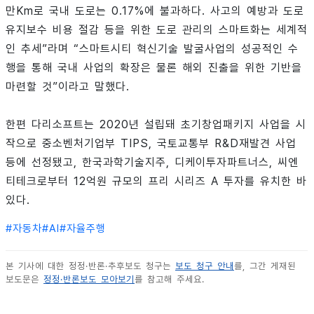
만Km로 국내 도로는 0.17%에 불과하다. 사고의 예방과 도로
유지보수 비용 절감 등을 위한 도로 관리의 스마트화는 세계적
인 추세”라며 “스마트시티 혁신기술 발굴사업의 성공적인 수
행을 통해 국내 사업의 확장은 물론 해외 진출을 위한 기반을
마련할 것”이라고 말했다.
한편 다리소프트는 2020년 설립돼 초기창업패키지 사업을 시
작으로 중소벤처기업부 TIPS, 국토교통부 R&D재발견 사업
등에 선정됐고, 한국과학기술지주, 디케이투자파트너스, 씨엔
티테크로부터 12억원 규모의 프리 시리즈 A 투자를 유치한 바
있다.
#
자동차
#
AI
#
자율주행
본 기사에 대한 정정·반론·추후보도 청구는
보도 청구 안내
를, 그간 게재된
보도문은
정정·반론보도 모아보기
를 참고해 주세요.