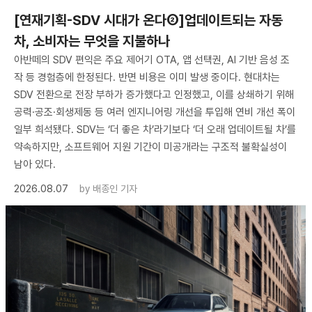
[연재기획-SDV 시대가 온다②]업데이트되는 자동
차, 소비자는 무엇을 지불하나
아반떼의 SDV 편익은 주요 제어기 OTA, 앱 선택권, AI 기반 음성 조
작 등 경험층에 한정된다. 반면 비용은 이미 발생 중이다. 현대차는
SDV 전환으로 전장 부하가 증가했다고 인정했고, 이를 상쇄하기 위해
공력·공조·회생제동 등 여러 엔지니어링 개선을 투입해 연비 개선 폭이
일부 희석됐다. SDV는 ‘더 좋은 차’라기보다 ‘더 오래 업데이트될 차’를
약속하지만, 소프트웨어 지원 기간이 미공개라는 구조적 불확실성이
남아 있다.
2026.08.07
by
배종인 기자