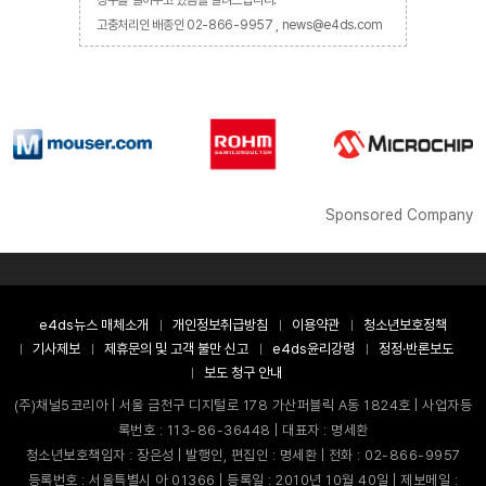
창구를 열어두고 있음을 알려드립니다.
고충처리인 배종인 02-866-9957 , news@e4ds.com
Sponsored Company
e4ds뉴스 매체소개
개인정보취급방침
이용약관
청소년보호정책
기사제보
제휴문의 및 고객 불만 신고
e4ds윤리강령
정정·반론보도
보도 청구 안내
(주)채널5코리아 | 서울 금천구 디지털로 178 가산퍼블릭 A동 1824호 | 사업자등
록번호 : 113-86-36448 | 대표자 : 명세환
청소년보호책임자 : 장은성 | 발행인, 편집인 : 명세환 | 전화 : 02-866-9957
등록번호 : 서울특별시 아 01366 | 등록일 : 2010년 10월 40일 | 제보메일 :