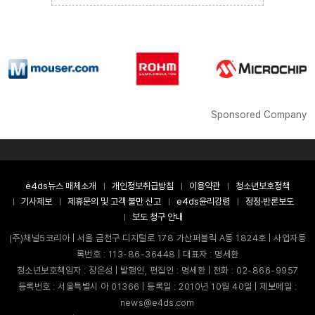
Sponsored Company
e4ds뉴스 매체소개
개인정보취급방침
이용약관
청소년보호정책
기사제보
제휴문의 및 고객 불만 신고
e4ds윤리강령
정정·반론보도
보도 청구 안내
(주)채널5코리아 | 서울 금천구 디지털로 178 가산퍼블릭 A동 1824호 | 사업자등
록번호 : 113-86-36448 | 대표자 : 명세환
청소년보호책임자 : 장은성 | 발행인, 편집인 : 명세환 | 전화 : 02-866-9957
등록번호 : 서울특별시 아 01366 | 등록일 : 2010년 10월 40일 | 제보메일 :
news@e4ds.com