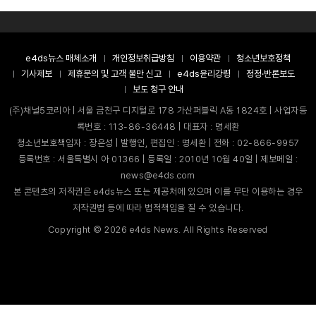
e4ds뉴스 매체소개
개인정보취급방침
이용약관
청소년보호정책
기사제보
제휴문의 및 고객 불만 신고
e4ds윤리강령
정정·반론보도
보도 청구 안내
(주)채널5코리아 | 서울 금천구 디지털로 178 가산퍼블릭 A동 1824호 | 사업자등
록번호 : 113-86-36448 | 대표자 : 명세환
청소년보호책임자 : 장은성 | 발행인, 편집인 : 명세환 | 전화 : 02-866-9957
등록번호 : 서울특별시 아 01366 | 등록일 : 2010년 10월 40일 | 제보메일 :
news@e4ds.com
본 콘텐츠의 저작권은 e4ds뉴스 또는 제공처에 있으며 이를 무단 이용하는 경우
저작권법 등에 따라 법적책임을 질 수 있습니다.
Copyright ©
2026
e4ds News. All Rights Reserved