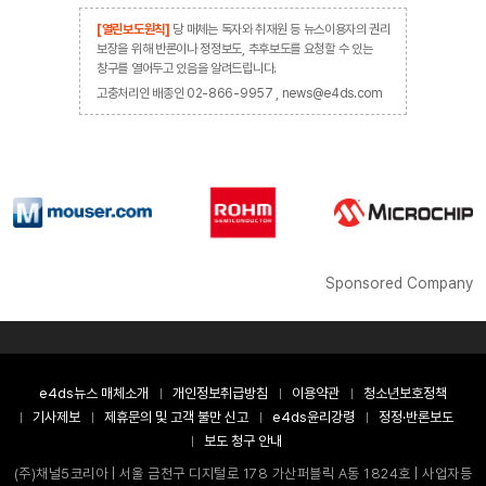
[열린보도원칙]
당 매체는 독자와 취재원 등 뉴스이용자의 권리
보장을 위해 반론이나 정정보도, 추후보도를 요청할 수 있는
창구를 열어두고 있음을 알려드립니다.
고충처리인 배종인 02-866-9957 , news@e4ds.com
Sponsored Company
e4ds뉴스 매체소개
개인정보취급방침
이용약관
청소년보호정책
기사제보
제휴문의 및 고객 불만 신고
e4ds윤리강령
정정·반론보도
보도 청구 안내
(주)채널5코리아 | 서울 금천구 디지털로 178 가산퍼블릭 A동 1824호 | 사업자등