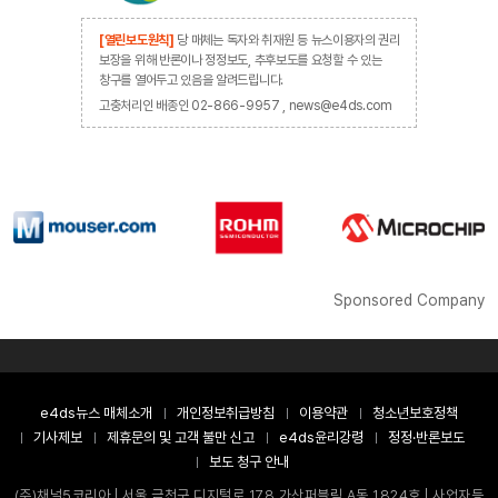
[열린보도원칙]
당 매체는 독자와 취재원 등 뉴스이용자의 권리
보장을 위해 반론이나 정정보도, 추후보도를 요청할 수 있는
창구를 열어두고 있음을 알려드립니다.
고충처리인 배종인 02-866-9957 , news@e4ds.com
Sponsored Company
e4ds뉴스 매체소개
개인정보취급방침
이용약관
청소년보호정책
기사제보
제휴문의 및 고객 불만 신고
e4ds윤리강령
정정·반론보도
보도 청구 안내
(주)채널5코리아 | 서울 금천구 디지털로 178 가산퍼블릭 A동 1824호 | 사업자등