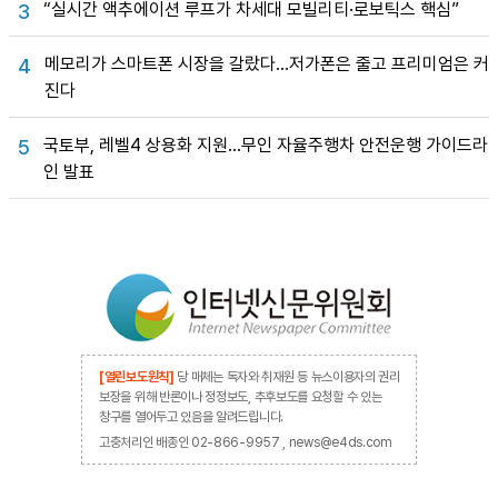
“실시간 액추에이션 루프가 차세대 모빌리티·로보틱스 핵심”
3
메모리가 스마트폰 시장을 갈랐다…저가폰은 줄고 프리미엄은 커
4
진다
국토부, 레벨4 상용화 지원…무인 자율주행차 안전운행 가이드라
5
인 발표
[열린보도원칙]
당 매체는 독자와 취재원 등 뉴스이용자의 권리
보장을 위해 반론이나 정정보도, 추후보도를 요청할 수 있는
창구를 열어두고 있음을 알려드립니다.
고충처리인 배종인 02-866-9957 , news@e4ds.com