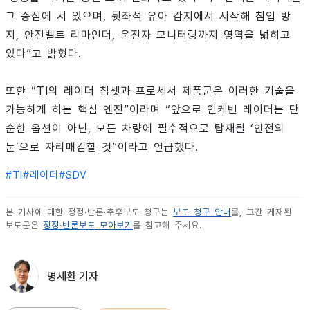
그 중심에 서 있으며, 뒷좌석 유아 감지에서 시작해 침입 방
지, 안전벨트 리마인더, 운전자 모니터링까지 영역을 넓히고
있다”고 밝혔다.
또한 “TI의 레이더 칩셋과 프로세서 제품군은 이러한 기술을
가능하게 하는 핵심 엔진”이라며 “앞으로 인케빈 레이더는 단
순한 옵션이 아닌, 모든 차량에 필수적으로 탑재될 ‘안전의
눈’으로 자리매김할 것”이라고 언급했다.
#
TI
#
레이더
#
SDV
본 기사에 대한 정정·반론·추후보도 청구는
보도 청구 안내
를, 그간 게재된
보도문은
정정·반론보도 모아보기
를 참고해 주세요.
명세환 기자