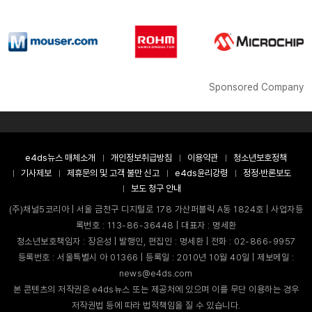
Sponsored Company
e4ds뉴스 매체소개
개인정보취급방침
이용약관
청소년보호정책
기사제보
제휴문의 및 고객 불만 신고
e4ds윤리강령
정정·반론보도
보도 청구 안내
(주)채널5코리아 | 서울 금천구 디지털로 178 가산퍼블릭 A동 1824호 | 사업자등
록번호 : 113-86-36448 | 대표자 : 명세환
청소년보호책임자 : 장은성 | 발행인, 편집인 : 명세환 | 전화 : 02-866-9957
등록번호 : 서울특별시 아 01366 | 등록일 : 2010년 10월 40일 | 제보메일 :
news@e4ds.com
본 콘텐츠의 저작권은 e4ds뉴스 또는 제공처에 있으며 이를 무단 이용하는 경우
저작권법 등에 따라 법적책임을 질 수 있습니다.