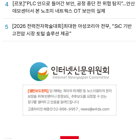
[르포]“PLC 안으로 들어간 보안, 공정 중단 전 위협 탐지”…안산
4
데모센터서 본 노조미 네트웍스 OT 보안의 실제
[2026 전력전자학술대회]최대한 아성코리아 전무, “SiC 기반
5
고전압 시장 토털 솔루션 제공”
[열린보도원칙]
당 매체는 독자와 취재원 등 뉴스이용자의 권리
보장을 위해 반론이나 정정보도, 추후보도를 요청할 수 있는
창구를 열어두고 있음을 알려드립니다.
고충처리인 배종인 02-866-9957 , news@e4ds.com