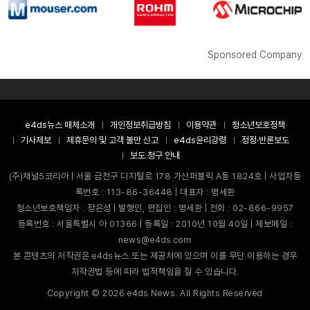
Sponsored Company
e4ds뉴스 매체소개
개인정보취급방침
이용약관
청소년보호정책
기사제보
제휴문의 및 고객 불만 신고
e4ds윤리강령
정정·반론보도
보도 청구 안내
(주)채널5코리아 | 서울 금천구 디지털로 178 가산퍼블릭 A동 1824호 | 사업자등
록번호 : 113-86-36448 | 대표자 : 명세환
청소년보호책임자 : 장은성 | 발행인, 편집인 : 명세환 | 전화 : 02-866-9957
등록번호 : 서울특별시 아 01366 | 등록일 : 2010년 10월 40일 | 제보메일 :
news@e4ds.com
본 콘텐츠의 저작권은 e4ds뉴스 또는 제공처에 있으며 이를 무단 이용하는 경우
저작권법 등에 따라 법적책임을 질 수 있습니다.
Copyright ©
2026
e4ds News. All Rights Reserved