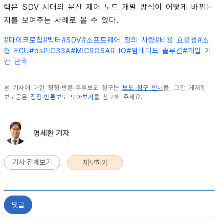
력은 SDV 시대의 분산 제어 노드 개발 방식이 어떻게 바뀌는
지를 보여주는 사례로 볼 수 있다.
#
마이크로칩
#
벡터
#
SDV
#
소프트웨어 정의 차량
#
비용 효율성
#
소
형 ECU
#
dsPIC33A
#
MICROSAR IO
#
임베디드 솔루션
#
개발 기
간 단축
본 기사에 대한 정정·반론·추후보도 청구는
보도 청구 안내
를, 그간 게재된
보도문은
정정·반론보도 모아보기
를 참고해 주세요.
명세환 기자
기사 전체보기
제보하기
댓글