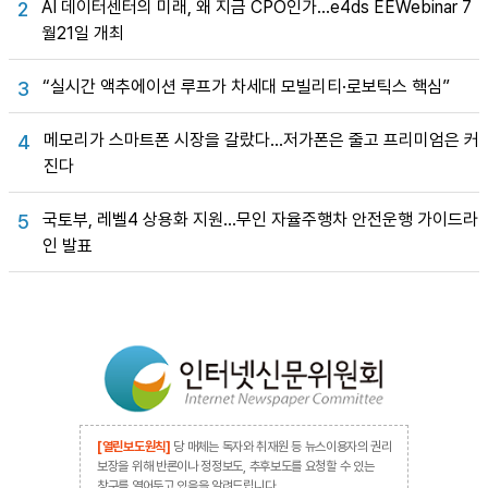
AI 데이터센터의 미래, 왜 지금 CPO인가…e4ds EEWebinar 7
2
월21일 개최
“실시간 액추에이션 루프가 차세대 모빌리티·로보틱스 핵심”
3
메모리가 스마트폰 시장을 갈랐다…저가폰은 줄고 프리미엄은 커
4
진다
국토부, 레벨4 상용화 지원…무인 자율주행차 안전운행 가이드라
5
인 발표
[열린보도원칙]
당 매체는 독자와 취재원 등 뉴스이용자의 권리
보장을 위해 반론이나 정정보도, 추후보도를 요청할 수 있는
창구를 열어두고 있음을 알려드립니다.