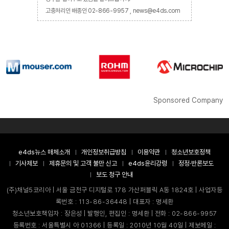
고충처리인 배종인 02-866-9957 , news@e4ds.com
Sponsored Company
e4ds뉴스 매체소개
개인정보취급방침
이용약관
청소년보호정책
기사제보
제휴문의 및 고객 불만 신고
e4ds윤리강령
정정·반론보도
보도 청구 안내
(주)채널5코리아 | 서울 금천구 디지털로 178 가산퍼블릭 A동 1824호 | 사업자등
록번호 : 113-86-36448 | 대표자 : 명세환
청소년보호책임자 : 장은성 | 발행인, 편집인 : 명세환 | 전화 : 02-866-9957
등록번호 : 서울특별시 아 01366 | 등록일 : 2010년 10월 40일 | 제보메일 :