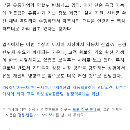
부품 유통기업의 역할도 변화하고 있다. 과거 단순 공급 기능
에 머물렀던 유통사가 기술 정보 제공과 설계 지원, 신제품 확
산 채널 역할까지 수행하면서 제조사와 고객을 연결하는 핵심
파트너로 자리 잡고 있다는 평가다.
업계에서는 이번 수상이 아시아 시장에서 자동차·산업·AI 관련
반도체 수요가 확대되는 가운데, 고객 확보와 기술 확산 경쟁
이 한층 치열해지고 있음을 보여주는 사례로 보고 있다. 특히
글로벌 반도체 기업들이 성장 시장 공략을 강화하는 상황에서
유통 채널의 영향력은 앞으로도 더욱 커질 것으로 전망된다.
#
NXP
#
자동차
#
반도체
#
마우저
#
산업 자동화
#
엣지 AI
#
고객 확보
#
아시아 최다 고객 확보상
#
공급망 경쟁력
#
기술 확산
본 기사에 대한 정정·반론·추후보도 청구는
보도 청구 안내
를, 그간 게재된
보도문은
정정·반론보도 모아보기
를 참고해 주세요.