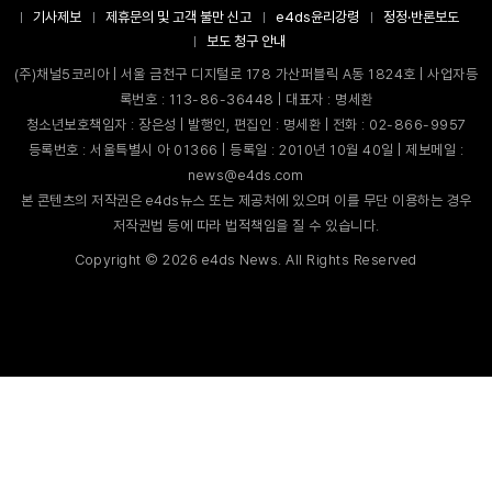
기사제보
제휴문의 및 고객 불만 신고
e4ds윤리강령
정정·반론보도
보도 청구 안내
(주)채널5코리아 | 서울 금천구 디지털로 178 가산퍼블릭 A동 1824호 | 사업자등
록번호 : 113-86-36448 | 대표자 : 명세환
청소년보호책임자 : 장은성 | 발행인, 편집인 : 명세환 | 전화 : 02-866-9957
등록번호 : 서울특별시 아 01366 | 등록일 : 2010년 10월 40일 | 제보메일 :
news@e4ds.com
본 콘텐츠의 저작권은 e4ds뉴스 또는 제공처에 있으며 이를 무단 이용하는 경우
저작권법 등에 따라 법적책임을 질 수 있습니다.
Copyright ©
2026
e4ds News. All Rights Reserved