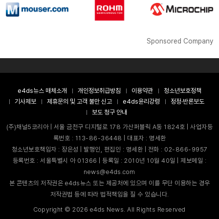
Sponsored Company
e4ds뉴스 매체소개
개인정보취급방침
이용약관
청소년보호정책
기사제보
제휴문의 및 고객 불만 신고
e4ds윤리강령
정정·반론보도
보도 청구 안내
(주)채널5코리아 | 서울 금천구 디지털로 178 가산퍼블릭 A동 1824호 | 사업자등
록번호 : 113-86-36448 | 대표자 : 명세환
청소년보호책임자 : 장은성 | 발행인, 편집인 : 명세환 | 전화 : 02-866-9957
등록번호 : 서울특별시 아 01366 | 등록일 : 2010년 10월 40일 | 제보메일 :
news@e4ds.com
본 콘텐츠의 저작권은 e4ds뉴스 또는 제공처에 있으며 이를 무단 이용하는 경우
저작권법 등에 따라 법적책임을 질 수 있습니다.
Copyright ©
2026
e4ds News. All Rights Reserved