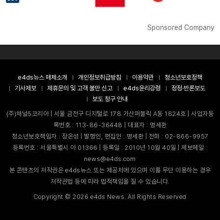
Sponsored Company
e4ds뉴스 매체소개
개인정보취급방침
이용약관
청소년보호정책
기사제보
제휴문의 및 고객 불만 신고
e4ds윤리강령
정정·반론보도
보도 청구 안내
(주)채널5코리아 | 서울 금천구 디지털로 178 가산퍼블릭 A동 1824호 | 사업자등
록번호 : 113-86-36448 | 대표자 : 명세환
청소년보호책임자 : 장은성 | 발행인, 편집인 : 명세환 | 전화 : 02-866-9957
등록번호 : 서울특별시 아 01366 | 등록일 : 2010년 10월 40일 | 제보메일 :
news@e4ds.com
본 콘텐츠의 저작권은 e4ds뉴스 또는 제공처에 있으며 이를 무단 이용하는 경우
저작권법 등에 따라 법적책임을 질 수 있습니다.
Copyright ©
2026
e4ds News. All Rights Reserved