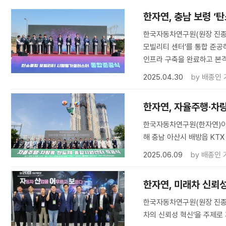
한자연, 충남 보령 ‘
한국자동차연구원(원장 진종
모빌리티 센터’를 통합 준공
인프라 구축을 완료하고 본
2025.04.30
by
배종인 
한자연, 자율주행·차
한국자동차연구원(한자연)이 
해 충남 아산시 배방읍 KT
2025.06.09
by
배종인 
한자연, 미래차 신뢰
한국자동차연구원(원장 진종욱
차의 신뢰성 혁신’을 주제로