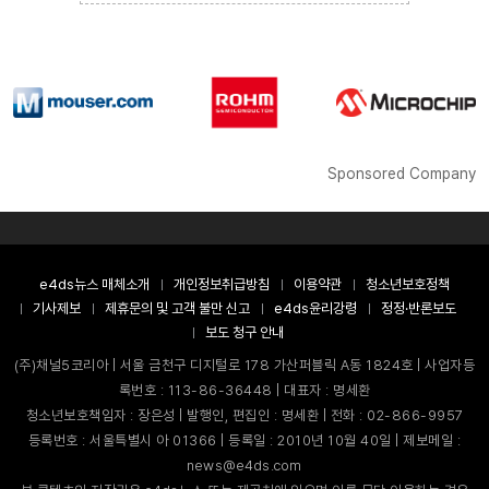
Sponsored Company
e4ds뉴스 매체소개
개인정보취급방침
이용약관
청소년보호정책
기사제보
제휴문의 및 고객 불만 신고
e4ds윤리강령
정정·반론보도
보도 청구 안내
(주)채널5코리아 | 서울 금천구 디지털로 178 가산퍼블릭 A동 1824호 | 사업자등
록번호 : 113-86-36448 | 대표자 : 명세환
청소년보호책임자 : 장은성 | 발행인, 편집인 : 명세환 | 전화 : 02-866-9957
등록번호 : 서울특별시 아 01366 | 등록일 : 2010년 10월 40일 | 제보메일 :
news@e4ds.com