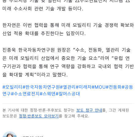
용 수소저장 기술 및 열관리 기술 △수소연료전지 시스템 △
미래 수소사회 관련 기술 개발 등이다.
한자연은 이번 협력을 통해 미래 모빌리티 기술 경쟁력 확보와
산업 적용 확대를 추진한다는 입장이다.
진종욱 한국자동차연구원 원장은 “수소, 전동화, 열관리 기술
은 미래 모빌리티 산업에서 중요한 기술 요소”라며 “유럽 연
구기관과 협력을 통해 연구 역량을 강화하고 국내외 협력 기반
을 확대할 계획”이라고 말했다.
#
모빌리티
#
한국자동차연구원
#
열관리
#
미래차
#
MOU
#
전동화
#
공동
연구
#
수소연료전지
#
스웨덴
#
찰머스공대
본 기사에 대한 정정·반론·추후보도 청구는
보도 청구 안내
를, 그간 게재된
보도문은
정정·반론보도 모아보기
를 참고해 주세요.