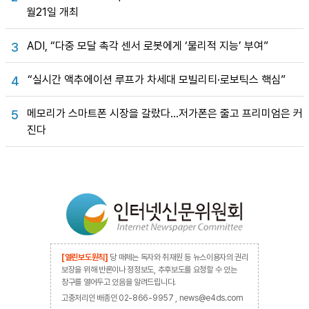
월21일 개최
ADI, “다중 모달 촉각 센서 로봇에게 ‘물리적 지능’ 부여”
3
“실시간 액추에이션 루프가 차세대 모빌리티·로보틱스 핵심”
4
메모리가 스마트폰 시장을 갈랐다…저가폰은 줄고 프리미엄은 커
5
진다
[열린보도원칙]
당 매체는 독자와 취재원 등 뉴스이용자의 권리
보장을 위해 반론이나 정정보도, 추후보도를 요청할 수 있는
창구를 열어두고 있음을 알려드립니다.
고충처리인 배종인 02-866-9957 , news@e4ds.com