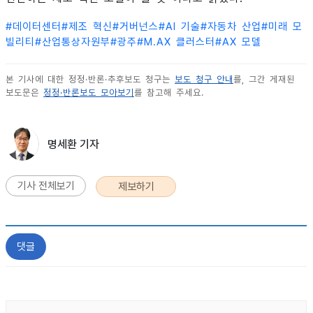
#
데이터센터
#
제조 혁신
#
거버넌스
#
AI 기술
#
자동차 산업
#
미래 모
빌리티
#
산업통상자원부
#
광주
#
M.AX 클러스터
#
AX 모델
본 기사에 대한 정정·반론·추후보도 청구는
보도 청구 안내
를, 그간 게재된
보도문은
정정·반론보도 모아보기
를 참고해 주세요.
명세환 기자
기사 전체보기
제보하기
댓글