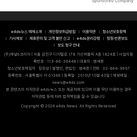
Sponsored Company
e4ds뉴스 매체소개
개인정보취급방침
이용약관
청소년보호정책
기사제보
제휴문의 및 고객 불만 신고
e4ds윤리강령
정정·반론보도
보도 청구 안내
(주)채널5코리아 | 서울 금천구 디지털로 178 가산퍼블릭 A동 1824호 | 사업자등
록번호 : 113-86-36448 | 대표자 : 명세환
청소년보호책임자 : 장은성 | 발행인, 편집인 : 명세환 | 전화 : 02-866-9957
등록번호 : 서울특별시 아 01366 | 등록일 : 2010년 10월 40일 | 제보메일 :
news@e4ds.com
본 콘텐츠의 저작권은 e4ds뉴스 또는 제공처에 있으며 이를 무단 이용하는 경우
저작권법 등에 따라 법적책임을 질 수 있습니다.
Copyright ©
2026
e4ds News. All Rights Reserved