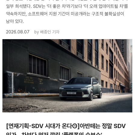
일부 희석됐다. SDV는 ‘더 좋은 차’라기보다 ‘더 오래 업데이트될 차’를
약속하지만, 소프트웨어 지원 기간이 미공개라는 구조적 불확실성이
남아 있다.
2026.08.07
by
배종인 기자
[연재기획-SDV 시대가 온다①]아반떼는 정말 SDV
인가…차보다 먼저 깔린 ‘플랫폼의 승부수’