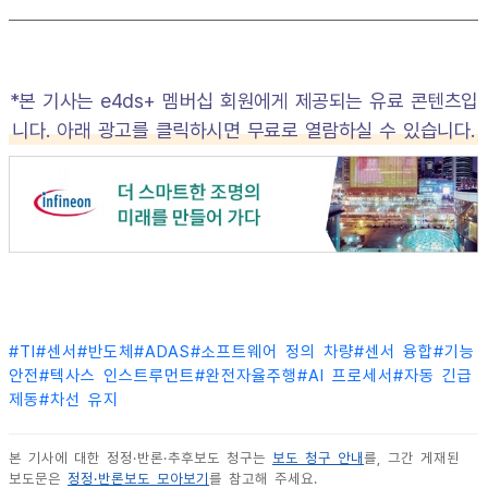
*본 기사는 e4ds+ 멤버십 회원에게 제공되는 유료 콘텐츠입
니다. 아래 광고를 클릭하시면 무료로 열람하실 수 있습니다.
#
TI
#
센서
#
반도체
#
ADAS
#
소프트웨어 정의 차량
#
센서 융합
#
기능
안전
#
텍사스 인스트루먼트
#
완전자율주행
#
AI 프로세서
#
자동 긴급
제동
#
차선 유지
본 기사에 대한 정정·반론·추후보도 청구는
보도 청구 안내
를, 그간 게재된
보도문은
정정·반론보도 모아보기
를 참고해 주세요.