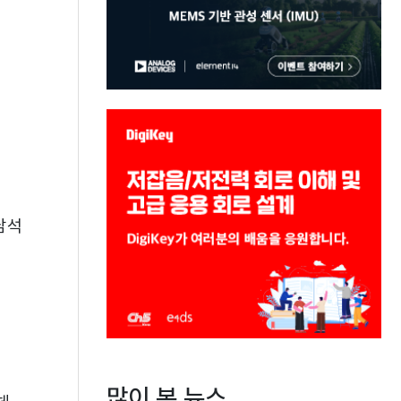
남석
많이 본 뉴스