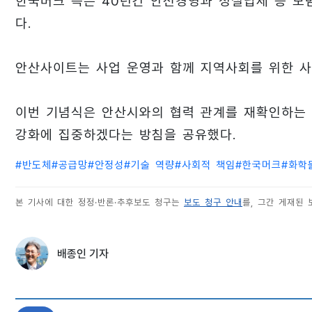
한국머크 측은 40년간 안전경영과 성실납세 등 모
다.
안산사이트는 사업 운영과 함께 지역사회를 위한 사
이번 기념식은 안산시와의 협력 관계를 재확인하는 
강화에 집중하겠다는 방침을 공유했다.
#
반도체
#
공급망
#
안정성
#
기술 역량
#
사회적 책임
#
한국머크
#
화학
본 기사에 대한 정정·반론·추후보도 청구는
보도 청구 안내
를, 그간 게재된
배종인 기자