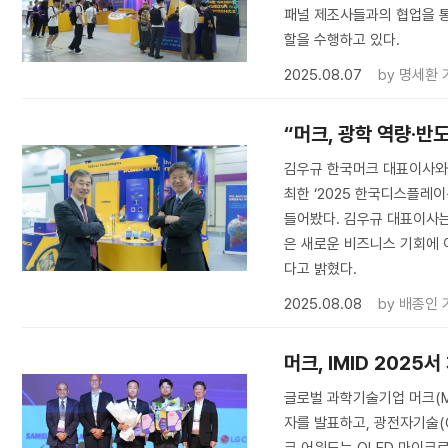
패널 제조사들과의 협업을 통해
할을 수행하고 있다.
2025.08.07
by
명세환 
“머크, 광학 역량·반
김우규 한국머크 대표이사와
최한 ‘2025 한국디스플레이
들어봤다. 김우규 대표이사는
은 새로운 비즈니스 기회에
다고 밝혔다.
2025.08.08
by
배종인 
머크, IMID 202
글로벌 과학기술기업 머크(Me
자를 발표하고, 광전자기술(O