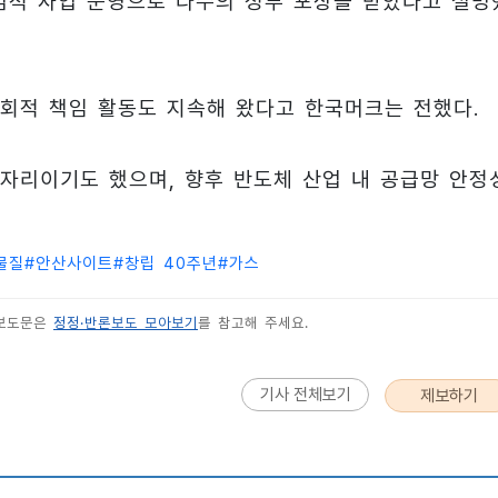
범적 사업 운영으로 다수의 정부 포상을 받았다고 설명
회적 책임 활동도 지속해 왔다고 한국머크는 전했다.
자리이기도 했으며, 향후 반도체 산업 내 공급망 안정
물질
#
안산사이트
#
창립 40주년
#
가스
 보도문은
정정·반론보도 모아보기
를 참고해 주세요.
기사 전체보기
제보하기