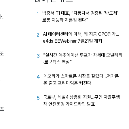
박중서 TI 대표, “자동차서 검증된 ‘반도체’
1
.
로봇 지능화 지름길 된다”
AI 데이터센터의 미래, 왜 지금 CPO인가…
2
e4ds EEWebinar 7월21일 개최
 또
“실시간 액추에이션 루프가 차세대 모빌리티
3
·로보틱스 핵심”
메모리가 스마트폰 시장을 갈랐다…저가폰
4
할
은 줄고 프리미엄은 커진다
국토부, 레벨4 상용화 지원…무인 자율주행
5
차 안전운행 가이드라인 발표
 포