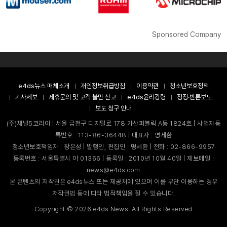
Sponsored Company
e4ds뉴스 매체소개
개인정보취급방침
이용약관
청소년보호정책
기사제보
제휴문의 및 고객 불만 신고
e4ds윤리강령
정정·반론보도
보도 청구 안내
(주)채널5코리아 | 서울 금천구 디지털로 178 가산퍼블릭 A동 1824호 | 사업자등
록번호 : 113-86-36448 | 대표자 : 명세환
청소년보호책임자 : 장은성 | 발행인, 편집인 : 명세환 | 전화 : 02-866-9957
등록번호 : 서울특별시 아 01366 | 등록일 : 2010년 10월 40일 | 제보메일 :
news@e4ds.com
본 콘텐츠의 저작권은 e4ds뉴스 또는 제공처에 있으며 이를 무단 이용하는 경우
저작권법 등에 따라 법적책임을 질 수 있습니다.
Copyright ©
2026
e4ds News. All Rights Reserved