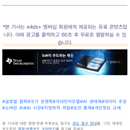
*본 기사는 e4ds+ 멤버십 회원에게 제공되는 유료 콘텐츠입
니다. 아래 광고를 클릭하고 60초 후 무료로 열람하실 수 있
습니다.
#
글로벌 협력
#
국가 경쟁력
#
거대언어모델
#
AI 생태계
#
데이터 주권
#
소버린 AI
#
AI 시장
#
지정학적 위험
#
보안 통제
#
개인정보 규제
본 기사에 대한 정정·반론·추후보도 청구는
보도 청구 안내
를, 그간 게재된
보도문은
정정·반론보도 모아보기
를 참고해 주세요.