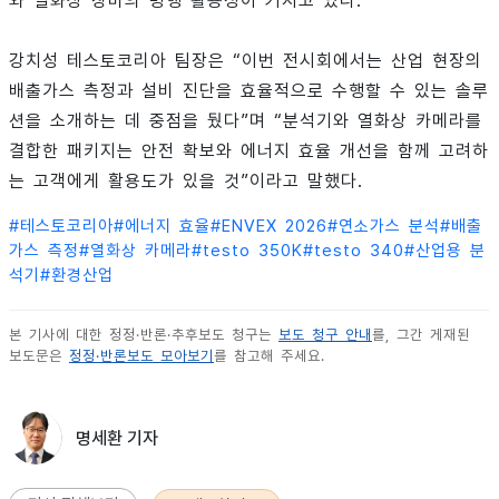
와 열화상 장비의 병행 활용성이 커지고 있다.
강치성 테스토코리아 팀장은 “이번 전시회에서는 산업 현장의
배출가스 측정과 설비 진단을 효율적으로 수행할 수 있는 솔루
션을 소개하는 데 중점을 뒀다”며 “분석기와 열화상 카메라를
결합한 패키지는 안전 확보와 에너지 효율 개선을 함께 고려하
는 고객에게 활용도가 있을 것”이라고 말했다.
#
테스토코리아
#
에너지 효율
#
ENVEX 2026
#
연소가스 분석
#
배출
가스 측정
#
열화상 카메라
#
testo 350K
#
testo 340
#
산업용 분
석기
#
환경산업
본 기사에 대한 정정·반론·추후보도 청구는
보도 청구 안내
를, 그간 게재된
보도문은
정정·반론보도 모아보기
를 참고해 주세요.
명세환 기자