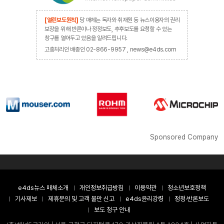
[열린보도원칙]
당 매체는 독자와 취재원 등 뉴스이용자의 권리
보장을 위해 반론이나 정정보도, 추후보도를 요청할 수 있는
창구를 열어두고 있음을 알려드립니다.
고충처리인 배종인 02-866-9957 , news@e4ds.com
Sponsored Company
e4ds뉴스 매체소개
개인정보취급방침
이용약관
청소년보호정책
기사제보
제휴문의 및 고객 불만 신고
e4ds윤리강령
정정·반론보도
보도 청구 안내