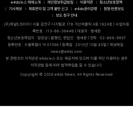
e4ds뉴스 매체소개
개인정보취급방침
이용약관
청소년보호정책
기사제보
제휴문의 및 고객 불만 신고
e4ds윤리강령
정정·반론보도
보도 청구 안내
(주)채널5코리아 | 서울 금천구 디지털로 178 가산퍼블릭 A동 1824호 | 사업자등
록번호 : 113-86-36448 | 대표자 : 명세환
청소년보호책임자 : 장은성 | 발행인, 편집인 : 명세환 | 전화 : 02-866-9957
등록번호 : 서울특별시 아 01366 | 등록일 : 2010년 10월 40일 | 제보메일 :
news@e4ds.com
본 콘텐츠의 저작권은 e4ds뉴스 또는 제공처에 있으며 이를 무단 이용하는 경우
저작권법 등에 따라 법적책임을 질 수 있습니다.
Copyright ©
2026
e4ds News. All Rights Reserved