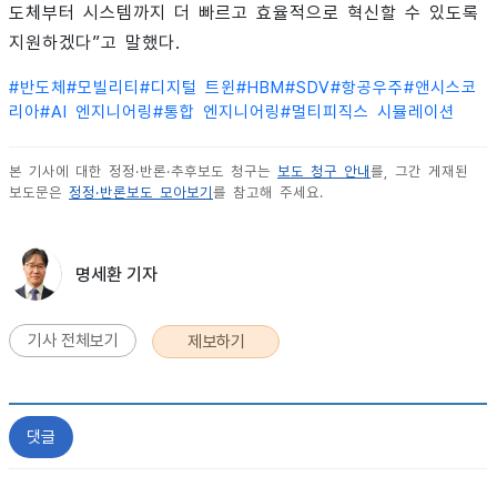
도체부터 시스템까지 더 빠르고 효율적으로 혁신할 수 있도록
지원하겠다”고 말했다.
#
반도체
#
모빌리티
#
디지털 트윈
#
HBM
#
SDV
#
항공우주
#
앤시스코
리아
#
AI 엔지니어링
#
통합 엔지니어링
#
멀티피직스 시뮬레이션
본 기사에 대한 정정·반론·추후보도 청구는
보도 청구 안내
를, 그간 게재된
보도문은
정정·반론보도 모아보기
를 참고해 주세요.
명세환 기자
기사 전체보기
제보하기
댓글