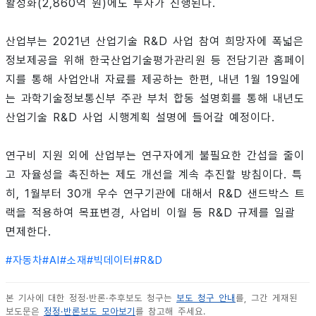
활성화(2,860억 원)에도 투자가 진행된다.
산업부는 2021년 산업기술 R&D 사업 참여 희망자에 폭넓은
정보제공을 위해 한국산업기술평가관리원 등 전담기관 홈페이
지를 통해 사업안내 자료를 제공하는 한편, 내년 1월 19일에
는 과학기술정보통신부 주관 부처 합동 설명회를 통해 내년도
산업기술 R&D 사업 시행계획 설명에 들어갈 예정이다.
연구비 지원 외에 산업부는 연구자에게 불필요한 간섭을 줄이
고 자율성을 촉진하는 제도 개선을 계속 추진할 방침이다. 특
히, 1월부터 30개 우수 연구기관에 대해서 R&D 샌드박스 트
랙을 적용하여 목표변경, 사업비 이월 등 R&D 규제를 일괄
면제한다.
#
자동차
#
AI
#
소재
#
빅데이터
#
R&D
본 기사에 대한 정정·반론·추후보도 청구는
보도 청구 안내
를, 그간 게재된
보도문은
정정·반론보도 모아보기
를 참고해 주세요.