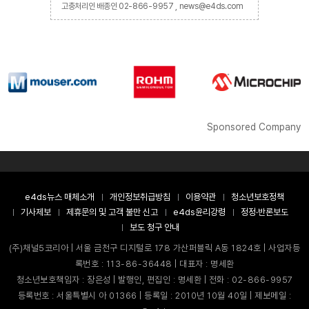
고충처리인 배종인 02-866-9957 , news@e4ds.com
Sponsored Company
e4ds뉴스 매체소개
개인정보취급방침
이용약관
청소년보호정책
기사제보
제휴문의 및 고객 불만 신고
e4ds윤리강령
정정·반론보도
보도 청구 안내
(주)채널5코리아 | 서울 금천구 디지털로 178 가산퍼블릭 A동 1824호 | 사업자등
록번호 : 113-86-36448 | 대표자 : 명세환
청소년보호책임자 : 장은성 | 발행인, 편집인 : 명세환 | 전화 : 02-866-9957
등록번호 : 서울특별시 아 01366 | 등록일 : 2010년 10월 40일 | 제보메일 :