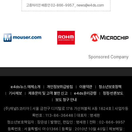
고충처리인 배종인 02-866-9957 , news@e4ds.com
Sponsored Company
e4ds뉴스 매체소개
개인정보취급방침
이용약관
청소년보호정책
기사제보
제휴문의 및 고객 불만 신고
e4ds윤리강령
정정·반론보도
보도 청구 안내
(주)채널5코리아 | 서울 금천구 디지털로 178 가산퍼블릭 A동 1824호 | 사업자등
록번호 : 113-86-36448 | 대표자 : 명세환
청소년보호책임자 : 장은성 | 발행인, 편집인 : 명세환 | 전화 : 02-866-9957
등록번호 : 서울특별시 아 01366 | 등록일 : 2010년 10월 40일 | 제보메일 :