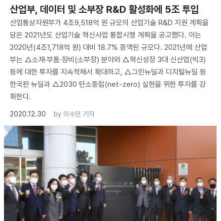
산업부, 데이터 및 소부장 R&D 활성화에 5조 투입
산업통상자원부가 4조9,518억 원 규모의 산업기술 R&D 지원 계획을
담은 2021년도 산업기술 혁신사업 통합시행 계획을 공고했다. 이는
2020년(4조1,718억 원) 대비 18.7% 증액된 규모다. 2021년에 산업
부는 △소재·부품·장비(소부장) 분야와 △혁신성장 3대 신산업(빅3)
등에 대한 투자를 지속적해서 확대하고, △그린뉴딜과 디지털뉴딜 등
한국판 뉴딜과 △2030 탄소중립(net-zero) 실현을 위한 투자를 강
화한다.
2020.12.30
by
이수민 기자