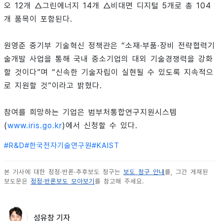
오 12개 △그린에너지 14개 △비대면 디지털 5개로 총 104
개 품목이 포함된다.
원영준 중기부 기술혁신 정책관은 “소재·부품·장비 전략협력기
술개발 사업을 통해 국내 중소기업의 대외 기술경쟁력을 강화
할 것이다”며 “신속한 기술자립이 실현될 수 있도록 지속적으
로 지원할 것”이라고 밝혔다.
참여를 희망하는 기업은 범부처통합연구지원시스템
(
www.iris.go.kr
)에서 신청할 수 있다.
#
R&D
#
한국전자기술연구원
#
KAIST
본 기사에 대한 정정·반론·추후보도 청구는
보도 청구 안내
를, 그간 게재된
보도문은
정정·반론보도 모아보기
를 참고해 주세요.
성유창 기자