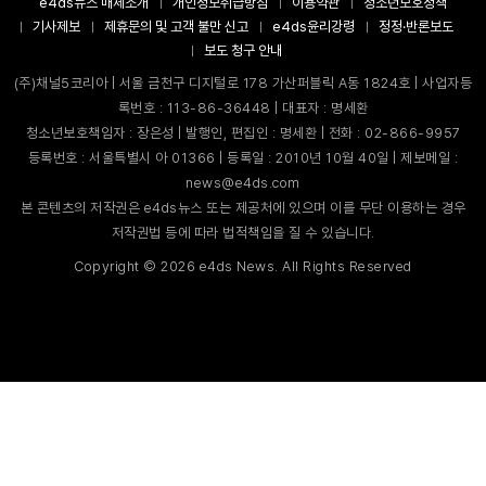
e4ds뉴스 매체소개
개인정보취급방침
이용약관
청소년보호정책
기사제보
제휴문의 및 고객 불만 신고
e4ds윤리강령
정정·반론보도
보도 청구 안내
(주)채널5코리아 | 서울 금천구 디지털로 178 가산퍼블릭 A동 1824호 | 사업자등
록번호 : 113-86-36448 | 대표자 : 명세환
청소년보호책임자 : 장은성 | 발행인, 편집인 : 명세환 | 전화 : 02-866-9957
등록번호 : 서울특별시 아 01366 | 등록일 : 2010년 10월 40일 | 제보메일 :
news@e4ds.com
본 콘텐츠의 저작권은 e4ds뉴스 또는 제공처에 있으며 이를 무단 이용하는 경우
저작권법 등에 따라 법적책임을 질 수 있습니다.
Copyright ©
2026
e4ds News. All Rights Reserved