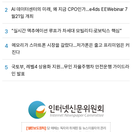
AI 데이터센터의 미래, 왜 지금 CPO인가…e4ds EEWebinar 7
2
월21일 개최
“실시간 액추에이션 루프가 차세대 모빌리티·로보틱스 핵심”
3
메모리가 스마트폰 시장을 갈랐다…저가폰은 줄고 프리미엄은 커
4
진다
국토부, 레벨4 상용화 지원…무인 자율주행차 안전운행 가이드라
5
인 발표
[열린보도원칙]
당 매체는 독자와 취재원 등 뉴스이용자의 권리