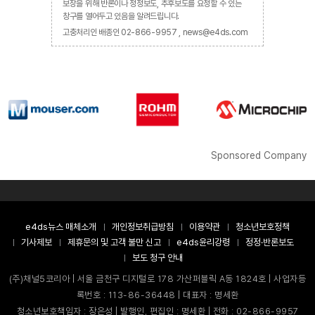
보장을 위해 반론이나 정정보도, 추후보도를 요청할 수 있는
창구를 열어두고 있음을 알려드립니다.
고충처리인 배종인 02-866-9957 , news@e4ds.com
Sponsored Company
e4ds뉴스 매체소개
개인정보취급방침
이용약관
청소년보호정책
기사제보
제휴문의 및 고객 불만 신고
e4ds윤리강령
정정·반론보도
보도 청구 안내
(주)채널5코리아 | 서울 금천구 디지털로 178 가산퍼블릭 A동 1824호 | 사업자등
록번호 : 113-86-36448 | 대표자 : 명세환
청소년보호책임자 : 장은성 | 발행인, 편집인 : 명세환 | 전화 : 02-866-9957