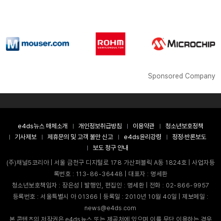
Sponsored Company
e4ds뉴스 매체소개
개인정보취급방침
이용약관
청소년보호정책
기사제보
제휴문의 및 고객 불만 신고
e4ds윤리강령
정정·반론보도
보도 청구 안내
(주)채널5코리아 | 서울 금천구 디지털로 178 가산퍼블릭 A동 1824호 | 사업자등
록번호 : 113-86-36448 | 대표자 : 명세환
청소년보호책임자 : 장은성 | 발행인, 편집인 : 명세환 | 전화 : 02-866-9957
등록번호 : 서울특별시 아 01366 | 등록일 : 2010년 10월 40일 | 제보메일 :
news@e4ds.com
본 콘텐츠의 저작권은 e4ds뉴스 또는 제공처에 있으며 이를 무단 이용하는 경우