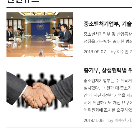
중소벤처기업부, 기술탈
중소벤처기업부 및 산업통상
성장을 가로막는 중대한 범죄
2018.09.07
by
이수민 
중기부, 상생협력법 
중소벤처기업부는 수·위탁거래
실시했다. 그 결과 대·중소
간 내 자진개선한 기업을 제
시에 위반하고도 개선 요구에
래위원회에 조치를 요구하였
2018.11.05
by
이수민 기