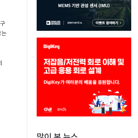
요구
않는
의
많이 본 뉴스