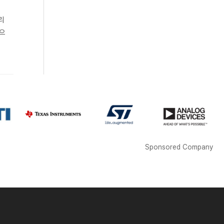
리
업으
Sponsored Company