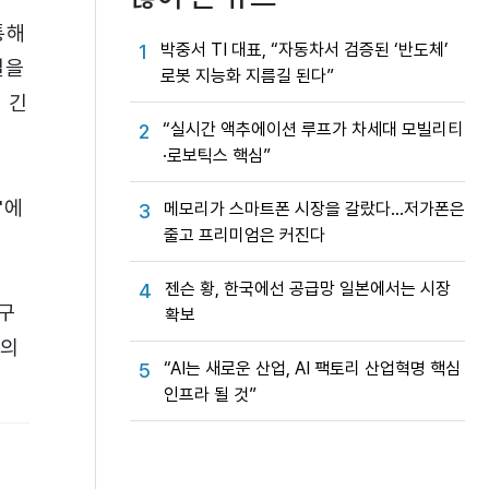
통해
박중서 TI 대표, “자동차서 검증된 ‘반도체’
1
결을
로봇 지능화 지름길 된다”
 긴
“실시간 액추에이션 루프가 차세대 모빌리티
2
·로보틱스 핵심”
'에
메모리가 스마트폰 시장을 갈랐다…저가폰은
3
줄고 프리미엄은 커진다
젠슨 황, 한국에선 공급망 일본에서는 시장
4
구
확보
부의
“AI는 새로운 산업, AI 팩토리 산업혁명 핵심
5
인프라 될 것”