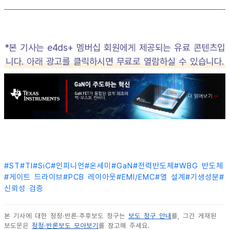
*본 기사는 e4ds+ 멤버십 회원에게 제공되는 유료 콘텐츠입
니다. 아래 광고를 클릭하시면 무료로 열람하실 수 있습니다.
#
ST
#
TI
#
SiC
#
인피니언
#
온세미
#
GaN
#
전력반도체
#
WBG 반도체
#
게이트 드라이브
#
PCB 레이아웃
#
EMI/EMC
#
열 설계
#
기생성분
#
신뢰성 검증
본 기사에 대한 정정·반론·추후보도 청구는
보도 청구 안내
를, 그간 게재된
보도문은
정정·반론보도 모아보기
를 참고해 주세요.