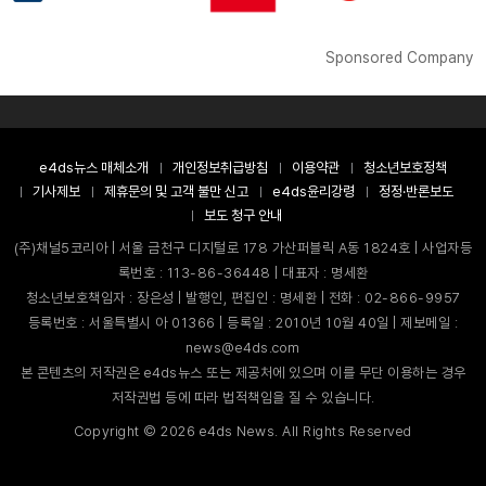
Sponsored Company
e4ds뉴스 매체소개
개인정보취급방침
이용약관
청소년보호정책
기사제보
제휴문의 및 고객 불만 신고
e4ds윤리강령
정정·반론보도
보도 청구 안내
(주)채널5코리아 | 서울 금천구 디지털로 178 가산퍼블릭 A동 1824호 | 사업자등
록번호 : 113-86-36448 | 대표자 : 명세환
청소년보호책임자 : 장은성 | 발행인, 편집인 : 명세환 | 전화 : 02-866-9957
등록번호 : 서울특별시 아 01366 | 등록일 : 2010년 10월 40일 | 제보메일 :
news@e4ds.com
본 콘텐츠의 저작권은 e4ds뉴스 또는 제공처에 있으며 이를 무단 이용하는 경우
저작권법 등에 따라 법적책임을 질 수 있습니다.
Copyright ©
2026
e4ds News. All Rights Reserved