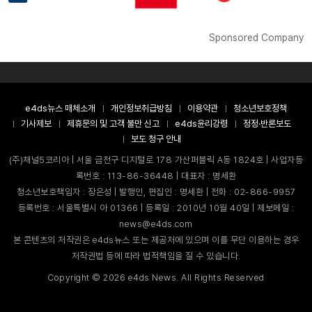
Sponsored Company
e4ds뉴스 매체소개
개인정보취급방침
이용약관
청소년보호정책
기사제보
제휴문의 및 고객 불만 신고
e4ds윤리강령
정정·반론보도
보도 청구 안내
(주)채널5코리아 | 서울 금천구 디지털로 178 가산퍼블릭 A동 1824호 | 사업자등
록번호 : 113-86-36448 | 대표자 : 명세환
청소년보호책임자 : 장은성 | 발행인, 편집인 : 명세환 | 전화 : 02-866-9957
등록번호 : 서울특별시 아 01366 | 등록일 : 2010년 10월 40일 | 제보메일 :
news@e4ds.com
본 콘텐츠의 저작권은 e4ds뉴스 또는 제공처에 있으며 이를 무단 이용하는 경우
저작권법 등에 따라 법적책임을 질 수 있습니다.
Copyright ©
2026
e4ds News. All Rights Reserved