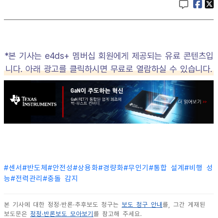
*본 기사는 e4ds+ 멤버십 회원에게 제공되는 유료 콘텐츠입
니다. 아래 광고를 클릭하시면 무료로 열람하실 수 있습니다.
#
센서
#
반도체
#
안전성
#
상용화
#
경량화
#
무인기
#
통합 설계
#
비행 성
능
#
전력관리
#
충돌 감지
본 기사에 대한 정정·반론·추후보도 청구는
보도 청구 안내
를, 그간 게재된
보도문은
정정·반론보도 모아보기
를 참고해 주세요.