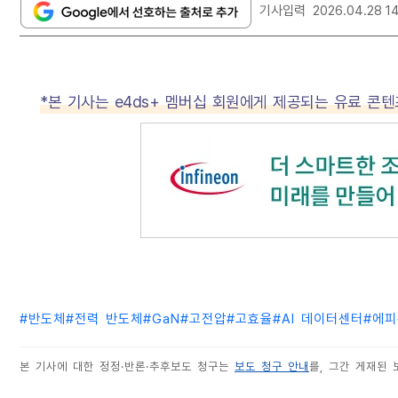
기사입력
2026.04.28 1
*본 기사는 e4ds+ 멤버십 회원에게 제공되는 유료 콘
#
반도체
#
전력 반도체
#
GaN
#
고전압
#
고효율
#
AI 데이터센터
#
에피
본 기사에 대한 정정·반론·추후보도 청구는
보도 청구 안내
를, 그간 게재된