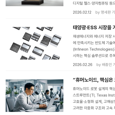
디지털 헬스·양자컴퓨팅 등으
2026.02.12
by
명세환 
태양광·ESS 시장을
재생에너지와 에너지 저장 시
에 만족시키는 반도체 기술에
(Infineon Technolo
시하는 핵심 솔루션으로 주목
2026.02.26
by
배종인 
“휴머노이드, 핵심은 
휴머노이드 로봇 설계의 핵심
스트루먼트(TI, Texas I
고효율·소형화 설계, 고해상
고려한 이중화 구조와 고속 