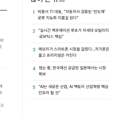
박중서 TI 대표, “자동차서 검증된 ‘반도체’
1
로봇 지능화 지름길 된다”
“실시간 액추에이션 루프가 차세대 모빌리티
2
·로보틱스 핵심”
00
있
메모리가 스마트폰 시장을 갈랐다…저가폰은
3
줄고 프리미엄은 커진다
젠슨 황, 한국에선 공급망 일본에서는 시장
4
확보
체
“AI는 새로운 산업, AI 팩토리 산업혁명 핵심
5
인프라 될 것”
0
 크
와