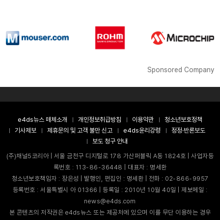
Sponsored Company
e4ds뉴스 매체소개
개인정보취급방침
이용약관
청소년보호정책
기사제보
제휴문의 및 고객 불만 신고
e4ds윤리강령
정정·반론보도
보도 청구 안내
(주)채널5코리아 | 서울 금천구 디지털로 178 가산퍼블릭 A동 1824호 | 사업자등
록번호 : 113-86-36448 | 대표자 : 명세환
청소년보호책임자 : 장은성 | 발행인, 편집인 : 명세환 | 전화 : 02-866-9957
등록번호 : 서울특별시 아 01366 | 등록일 : 2010년 10월 40일 | 제보메일 :
news@e4ds.com
본 콘텐츠의 저작권은 e4ds뉴스 또는 제공처에 있으며 이를 무단 이용하는 경우