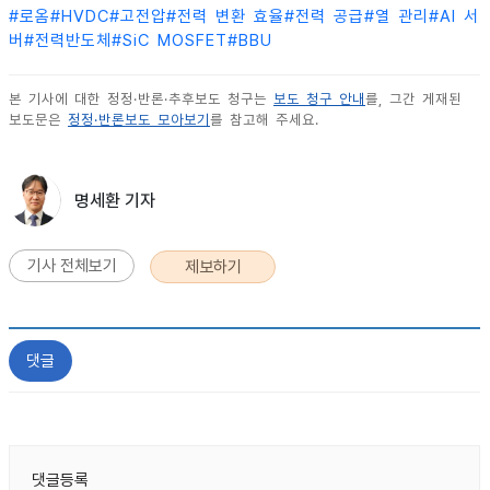
#
로옴
#
HVDC
#
고전압
#
전력 변환 효율
#
전력 공급
#
열 관리
#
AI 서
버
#
전력반도체
#
SiC MOSFET
#
BBU
본 기사에 대한 정정·반론·추후보도 청구는
보도 청구 안내
를, 그간 게재된
보도문은
정정·반론보도 모아보기
를 참고해 주세요.
명세환 기자
기사 전체보기
제보하기
댓글
댓글등록