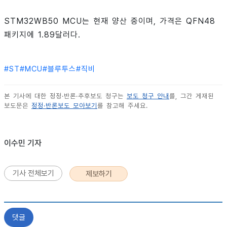
STM32WB50 MCU는 현재 양산 중이며, 가격은 QFN48
패키지에 1.89달러다.
#
ST
#
MCU
#
블루투스
#
직비
본 기사에 대한 정정·반론·추후보도 청구는
보도 청구 안내
를, 그간 게재된
보도문은
정정·반론보도 모아보기
를 참고해 주세요.
이수민 기자
기사 전체보기
제보하기
댓글