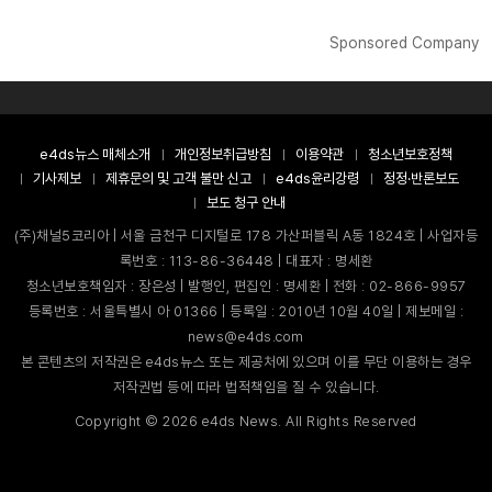
Sponsored Company
e4ds뉴스 매체소개
개인정보취급방침
이용약관
청소년보호정책
기사제보
제휴문의 및 고객 불만 신고
e4ds윤리강령
정정·반론보도
보도 청구 안내
(주)채널5코리아 | 서울 금천구 디지털로 178 가산퍼블릭 A동 1824호 | 사업자등
록번호 : 113-86-36448 | 대표자 : 명세환
청소년보호책임자 : 장은성 | 발행인, 편집인 : 명세환 | 전화 : 02-866-9957
등록번호 : 서울특별시 아 01366 | 등록일 : 2010년 10월 40일 | 제보메일 :
news@e4ds.com
본 콘텐츠의 저작권은 e4ds뉴스 또는 제공처에 있으며 이를 무단 이용하는 경우
저작권법 등에 따라 법적책임을 질 수 있습니다.
Copyright ©
2026
e4ds News. All Rights Reserved