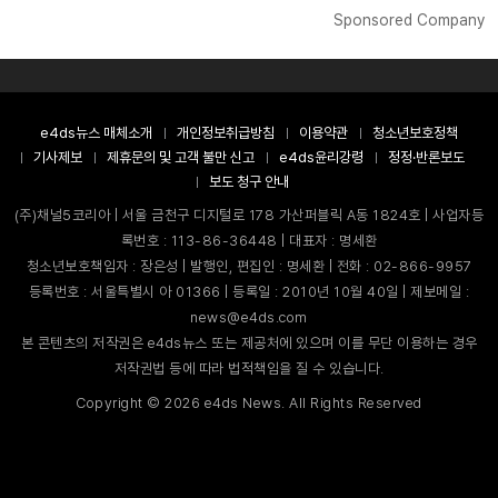
Sponsored Company
e4ds뉴스 매체소개
개인정보취급방침
이용약관
청소년보호정책
기사제보
제휴문의 및 고객 불만 신고
e4ds윤리강령
정정·반론보도
보도 청구 안내
(주)채널5코리아 | 서울 금천구 디지털로 178 가산퍼블릭 A동 1824호 | 사업자등
록번호 : 113-86-36448 | 대표자 : 명세환
청소년보호책임자 : 장은성 | 발행인, 편집인 : 명세환 | 전화 : 02-866-9957
등록번호 : 서울특별시 아 01366 | 등록일 : 2010년 10월 40일 | 제보메일 :
news@e4ds.com
본 콘텐츠의 저작권은 e4ds뉴스 또는 제공처에 있으며 이를 무단 이용하는 경우
저작권법 등에 따라 법적책임을 질 수 있습니다.
Copyright ©
2026
e4ds News. All Rights Reserved