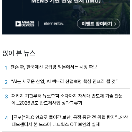
많이 본 뉴스
젠슨 황, 한국에선 공급망 일본에서는 시장 확보
1
“AI는 새로운 산업, AI 팩토리 산업혁명 핵심 인프라 될 것”
2
패키지 기판부터 뉴로모픽 소자까지 차세대 반도체 기술 한눈
3
에…2026년도 반도체사업 성과교류회
[르포]“PLC 안으로 들어간 보안, 공정 중단 전 위협 탐지”…안산
4
데모센터서 본 노조미 네트웍스 OT 보안의 실제