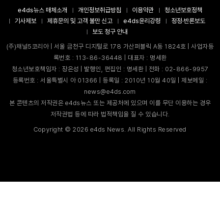
e4ds뉴스 매체소개
개인정보취급방침
이용약관
청소년보호정책
기사제보
제휴문의 및 고객 불만 신고
e4ds윤리강령
정정·반론보도
보도 청구 안내
(주)채널5코리아 | 서울 금천구 디지털로 178 가산퍼블릭 A동 1824호 | 사업자등
록번호 : 113-86-36448 | 대표자 : 명세환
청소년보호책임자 : 장은성 | 발행인, 편집인 : 명세환 | 전화 : 02-866-9957
등록번호 : 서울특별시 아 01366 | 등록일 : 2010년 10월 40일 | 제보메일 :
news@e4ds.com
본 콘텐츠의 저작권은 e4ds뉴스 또는 제공처에 있으며 이를 무단 이용하는 경우
저작권법 등에 따라 법적책임을 질 수 있습니다.
Copyright ©
2026
e4ds News. All Rights Reserved