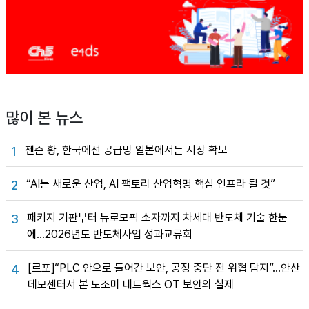
많이 본 뉴스
젠슨 황, 한국에선 공급망 일본에서는 시장 확보
1
“AI는 새로운 산업, AI 팩토리 산업혁명 핵심 인프라 될 것”
2
패키지 기판부터 뉴로모픽 소자까지 차세대 반도체 기술 한눈
3
에…2026년도 반도체사업 성과교류회
[르포]“PLC 안으로 들어간 보안, 공정 중단 전 위협 탐지”…안산
4
데모센터서 본 노조미 네트웍스 OT 보안의 실제