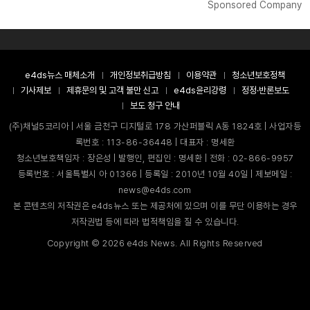
Sponsored Company
e4ds뉴스 매체소개
개인정보취급방침
이용약관
청소년보호정책
기사제보
제휴문의 및 고객 불만 신고
e4ds윤리강령
정정·반론보도
보도 청구 안내
(주)채널5코리아 | 서울 금천구 디지털로 178 가산퍼블릭 A동 1824호 | 사업자등
록번호 : 113-86-36448 | 대표자 : 명세환
청소년보호책임자 : 장은성 | 발행인, 편집인 : 명세환 | 전화 : 02-866-9957
등록번호 : 서울특별시 아 01366 | 등록일 : 2010년 10월 40일 | 제보메일 :
news@e4ds.com
본 콘텐츠의 저작권은 e4ds뉴스 또는 제공처에 있으며 이를 무단 이용하는 경우
저작권법 등에 따라 법적책임을 질 수 있습니다.
Copyright ©
2026
e4ds News. All Rights Reserved