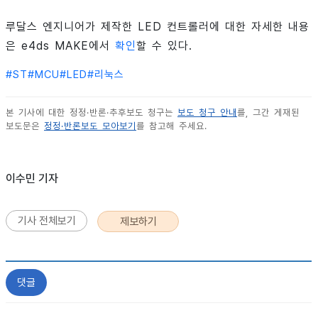
루달스 엔지니어가 제작한 LED 컨트롤러에 대한 자세한 내용
은 e4ds MAKE에서
확인
할 수 있다.
#
ST
#
MCU
#
LED
#
리눅스
본 기사에 대한 정정·반론·추후보도 청구는
보도 청구 안내
를, 그간 게재된
보도문은
정정·반론보도 모아보기
를 참고해 주세요.
이수민 기자
기사 전체보기
제보하기
댓글