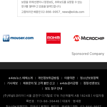
보장을 위해 반론이나 정정보도, 추후보도를 요청할 수 있는
창구를 열어두고 있음을 알려드립니다.
고충처리인 배종인 02-866-9957 , news@e4ds.com
Sponsored Company
e4ds뉴스 매체소개
개인정보취급방침
이용약관
청소년보호정책
기사제보
제휴문의 및 고객 불만 신고
e4ds윤리강령
정정·반론보도
보도 청구 안내
(주)채널5코리아 | 서울 금천구 디지털로 178 가산퍼블릭 A동 1824호 | 사업자등
록번호 : 113-86-36448 | 대표자 : 명세환
청소년보호책임자 : 장은성 | 발행인, 편집인 : 명세환 | 전화 : 02-866-9957