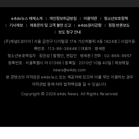
e4ds뉴스 매체소개
개인정보취급방침
이용약관
청소년보호정책
기사제보
제휴문의 및 고객 불만 신고
e4ds윤리강령
정정·반론보도
보도 청구 안내
(주)채널5코리아 | 서울 금천구 디지털로 178 가산퍼블릭 A동 1824호 | 사업자등
록번호 : 113-86-36448 | 대표자 : 명세환
청소년보호책임자 : 장은성 | 발행인, 편집인 : 명세환 | 전화 : 02-866-9957
등록번호 : 서울특별시 아 01366 | 등록일 : 2010년 10월 40일 | 제보메일 :
news@e4ds.com
본 콘텐츠의 저작권은 e4ds뉴스 또는 제공처에 있으며 이를 무단 이용하는 경우
저작권법 등에 따라 법적책임을 질 수 있습니다.
Copyright ©
2026
e4ds News. All Rights Reserved