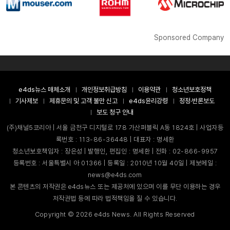
Sponsored Company
e4ds뉴스 매체소개
개인정보취급방침
이용약관
청소년보호정책
기사제보
제휴문의 및 고객 불만 신고
e4ds윤리강령
정정·반론보도
보도 청구 안내
(주)채널5코리아 | 서울 금천구 디지털로 178 가산퍼블릭 A동 1824호 | 사업자등
록번호 : 113-86-36448 | 대표자 : 명세환
청소년보호책임자 : 장은성 | 발행인, 편집인 : 명세환 | 전화 : 02-866-9957
등록번호 : 서울특별시 아 01366 | 등록일 : 2010년 10월 40일 | 제보메일 :
news@e4ds.com
본 콘텐츠의 저작권은 e4ds뉴스 또는 제공처에 있으며 이를 무단 이용하는 경우
저작권법 등에 따라 법적책임을 질 수 있습니다.
Copyright ©
2026
e4ds News. All Rights Reserved