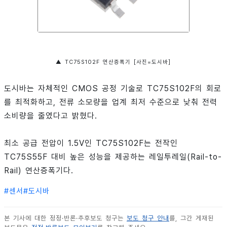
▲ TC75S102F 연산증폭기 [사진=도시바]
도시바는 자체적인 CMOS 공정 기술로 TC75S102F의 회로
를 최적화하고, 전류 소모량을 업계 최저 수준으로 낮춰 전력
소비량을 줄였다고 밝혔다.
최소 공급 전압이 1.5V인 TC75S102F는 전작인
TC75S55F 대비 높은 성능을 제공하는 레일투레일(Rail-to-
Rail) 연산증폭기다.
#
센서
#
도시바
본 기사에 대한 정정·반론·추후보도 청구는
보도 청구 안내
를, 그간 게재된