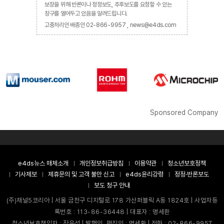
보장을 위해 반론이나 정정보도, 추후보도를 요청할 수 있는
창구를 열어두고 있음을 알려드립니다.
고충처리인 배종인 02-866-9957 , news@e4ds.com
Sponsored Company
e4ds뉴스 매체소개
개인정보취급방침
이용약관
청소년보호정책
기사제보
제휴문의 및 고객 불만 신고
e4ds윤리강령
정정·반론보도
보도 청구 안내
(주)채널5코리아 | 서울 금천구 디지털로 178 가산퍼블릭 A동 1824호 | 사업자등
록번호 : 113-86-36448 | 대표자 : 명세환
청소년보호책임자 : 장은성 | 발행인, 편집인 : 명세환 | 전화 : 02-866-9957