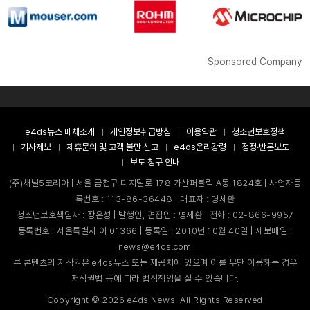
Sponsored Company
e4ds뉴스 매체소개
개인정보취급방침
이용약관
청소년보호정책
기사제보
제휴문의 및 고객 불만 신고
e4ds윤리강령
정정·반론보도
보도 청구 안내
(주)채널5코리아 | 서울 금천구 디지털로 178 가산퍼블릭 A동 1824호 | 사업자등
록번호 : 113-86-36448 | 대표자 : 명세환
청소년보호책임자 : 장은성 | 발행인, 편집인 : 명세환 | 전화 : 02-866-9957
등록번호 : 서울특별시 아 01366 | 등록일 : 2010년 10월 40일 | 제보메일 :
news@e4ds.com
본 콘텐츠의 저작권은 e4ds뉴스 또는 제공처에 있으며 이를 무단 이용하는 경우
저작권법 등에 따라 법적책임을 질 수 있습니다.
Copyright ©
2026
e4ds News. All Rights Reserved