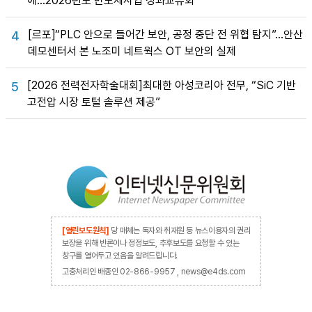
에…2026년도 반도체사업 성과교류회
[르포]“PLC 안으로 들어간 보안, 공정 중단 전 위협 탐지”…안산
4
데모센터서 본 노조미 네트웍스 OT 보안의 실제
[2026 전력전자학술대회]최대한 아성코리아 전무, “SiC 기반
5
고전압 시장 토털 솔루션 제공”
[열린보도원칙]
당 매체는 독자와 취재원 등 뉴스이용자의 권리
보장을 위해 반론이나 정정보도, 추후보도를 요청할 수 있는
창구를 열어두고 있음을 알려드립니다.
고충처리인 배종인 02-866-9957 , news@e4ds.com