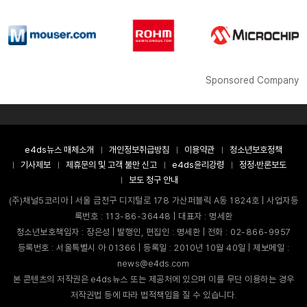
Sponsored Company
e4ds뉴스 매체소개
개인정보취급방침
이용약관
청소년보호정책
기사제보
제휴문의 및 고객 불만 신고
e4ds윤리강령
정정·반론보도
보도 청구 안내
(주)채널5코리아 | 서울 금천구 디지털로 178 가산퍼블릭 A동 1824호 | 사업자등
록번호 : 113-86-36448 | 대표자 : 명세환
청소년보호책임자 : 장은성 | 발행인, 편집인 : 명세환 | 전화 : 02-866-9957
등록번호 : 서울특별시 아 01366 | 등록일 : 2010년 10월 40일 | 제보메일 :
news@e4ds.com
본 콘텐츠의 저작권은 e4ds뉴스 또는 제공처에 있으며 이를 무단 이용하는 경우
저작권법 등에 따라 법적책임을 질 수 있습니다.