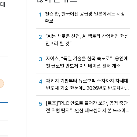
 대
젠슨 황, 한국에선 공급망 일본에서는 시장
1
확보
“AI는 새로운 산업, AI 팩토리 산업혁명 핵심
2
인프라 될 것”
자이스, “독일 기술을 한국 속도로”…용인에
3
첫 글로벌 반도체 이노베이션 센터 개소
패키지 기판부터 뉴로모픽 소자까지 차세대
4
반도체 기술 한눈에…2026년도 반도체사업
성과교류회
[르포]“PLC 안으로 들어간 보안, 공정 중단
5
전 위협 탐지”…안산 데모센터서 본 노조미
네트웍스 OT 보안의 실제