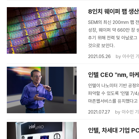
​8인치 웨이퍼 팹 생
SEMI의 최신 200mm 팹
성장, 웨이퍼 약 660만 장 
추기 위해 전력 및 아날로그 
것으로 보인다.
2021.05.26
by
이수민 
인텔 CEO "nm, 
인텔이 나노미터 기반 공정의
파악할 수 있도록 ‘인텔 7/
마존웹서비스를 유치했다고 
2021.07.27
by
이수민 
인텔, 차세대 기업 PC용