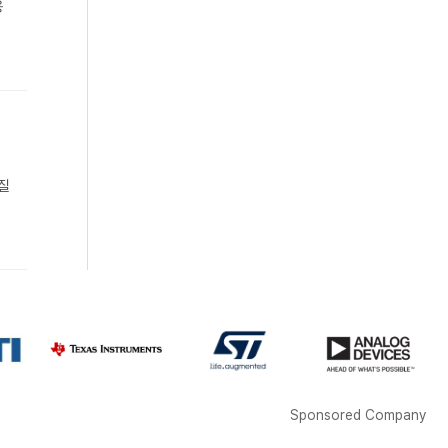
용
품질
Sponsored Company