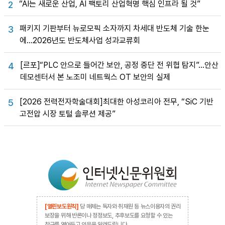
“AI는 새로운 산업, AI 팩토리 산업혁명 핵심 인프라 될 것”
2
패키지 기판부터 뉴로모픽 소자까지 차세대 반도체 기술 한눈
3
에…2026년도 반도체사업 성과교류회
[르포]“PLC 안으로 들어간 보안, 공정 중단 전 위협 탐지”…안산
4
데모센터서 본 노조미 네트웍스 OT 보안의 실제
[2026 전력전자학술대회]최대한 아성코리아 전무, “SiC 기반
5
고전압 시장 토털 솔루션 제공”
[열린보도원칙]
당 매체는 독자와 취재원 등 뉴스이용자의 권리
보장을 위해 반론이나 정정보도, 추후보도를 요청할 수 있는
창구를 열어두고 있음을 알려드립니다.