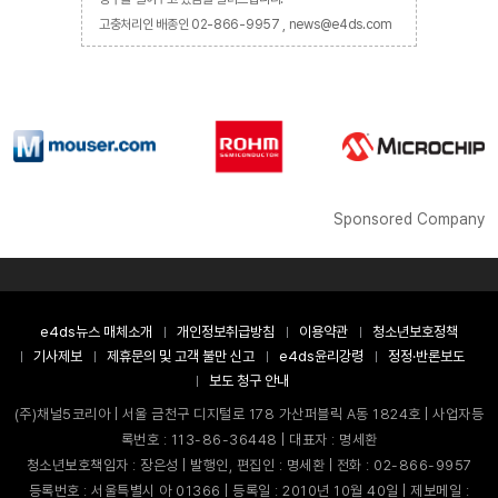
고충처리인 배종인 02-866-9957 , news@e4ds.com
Sponsored Company
e4ds뉴스 매체소개
개인정보취급방침
이용약관
청소년보호정책
기사제보
제휴문의 및 고객 불만 신고
e4ds윤리강령
정정·반론보도
보도 청구 안내
(주)채널5코리아 | 서울 금천구 디지털로 178 가산퍼블릭 A동 1824호 | 사업자등
록번호 : 113-86-36448 | 대표자 : 명세환
청소년보호책임자 : 장은성 | 발행인, 편집인 : 명세환 | 전화 : 02-866-9957
등록번호 : 서울특별시 아 01366 | 등록일 : 2010년 10월 40일 | 제보메일 :