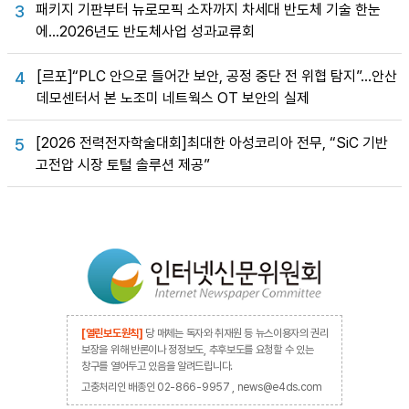
패키지 기판부터 뉴로모픽 소자까지 차세대 반도체 기술 한눈
3
에…2026년도 반도체사업 성과교류회
[르포]“PLC 안으로 들어간 보안, 공정 중단 전 위협 탐지”…안산
4
데모센터서 본 노조미 네트웍스 OT 보안의 실제
[2026 전력전자학술대회]최대한 아성코리아 전무, “SiC 기반
5
고전압 시장 토털 솔루션 제공”
[열린보도원칙]
당 매체는 독자와 취재원 등 뉴스이용자의 권리
보장을 위해 반론이나 정정보도, 추후보도를 요청할 수 있는
창구를 열어두고 있음을 알려드립니다.
고충처리인 배종인 02-866-9957 , news@e4ds.com