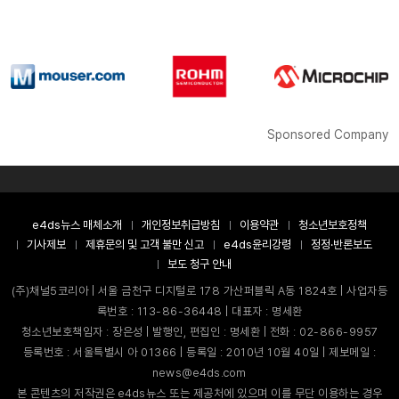
Sponsored Company
e4ds뉴스 매체소개
개인정보취급방침
이용약관
청소년보호정책
기사제보
제휴문의 및 고객 불만 신고
e4ds윤리강령
정정·반론보도
보도 청구 안내
(주)채널5코리아 | 서울 금천구 디지털로 178 가산퍼블릭 A동 1824호 | 사업자등
록번호 : 113-86-36448 | 대표자 : 명세환
청소년보호책임자 : 장은성 | 발행인, 편집인 : 명세환 | 전화 : 02-866-9957
등록번호 : 서울특별시 아 01366 | 등록일 : 2010년 10월 40일 | 제보메일 :
news@e4ds.com
본 콘텐츠의 저작권은 e4ds뉴스 또는 제공처에 있으며 이를 무단 이용하는 경우