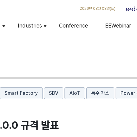
2026년 08월 08일(토)
s
Industries
Conference
EEWebinar
Smart Factory
SDV
AIoT
특수 가스
Power 
.0.0 규격 발표