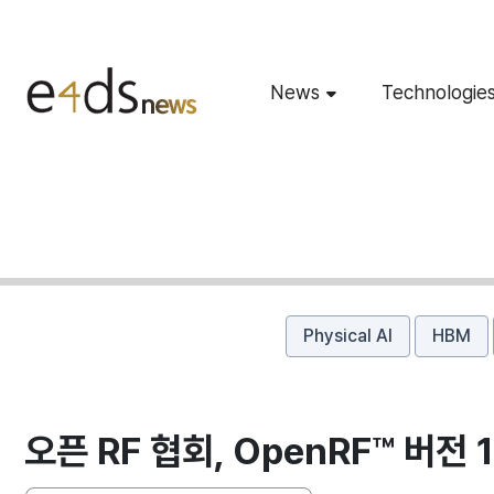
News
Technologie
Physical AI
HBM
오픈 RF 협회, OpenRF™ 버전 1