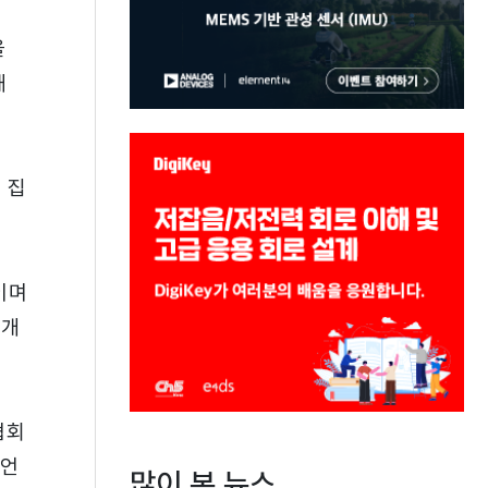
을
해
 집
이며
 개
협회
 언
많이 본 뉴스