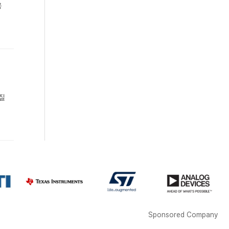
용
품질
Sponsored Company