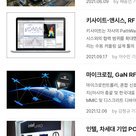
2021.06.09
by
배종인 
키사이트-앤시스, RF
키사이트는 자사의 PathWav
시스와의 협력 범위를 확대했
리는 수동 커플링 설계 툴의
2021.09.17
by
이수민 
마이크로칩, GaN R
마이크로컨트롤러, 혼합 신호
지(아시아 총괄 및 한국대표
MMIC 및 디스크리트 디바
2021.12.06
by
강정규 기
인텔, 차세대 기업 PC용