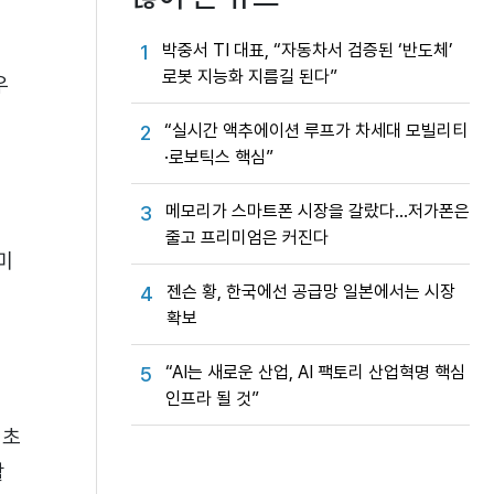
박중서 TI 대표, “자동차서 검증된 ‘반도체’
1
로봇 지능화 지름길 된다”
우
“실시간 액추에이션 루프가 차세대 모빌리티
2
·로보틱스 핵심”
메모리가 스마트폰 시장을 갈랐다…저가폰은
3
줄고 프리미엄은 커진다
미
젠슨 황, 한국에선 공급망 일본에서는 시장
4
확보
“AI는 새로운 산업, AI 팩토리 산업혁명 핵심
5
인프라 될 것”
최초
할