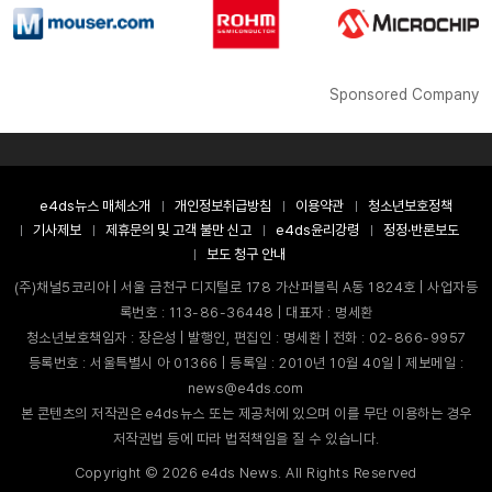
Sponsored Company
e4ds뉴스 매체소개
개인정보취급방침
이용약관
청소년보호정책
기사제보
제휴문의 및 고객 불만 신고
e4ds윤리강령
정정·반론보도
보도 청구 안내
(주)채널5코리아 | 서울 금천구 디지털로 178 가산퍼블릭 A동 1824호 | 사업자등
록번호 : 113-86-36448 | 대표자 : 명세환
청소년보호책임자 : 장은성 | 발행인, 편집인 : 명세환 | 전화 : 02-866-9957
등록번호 : 서울특별시 아 01366 | 등록일 : 2010년 10월 40일 | 제보메일 :
news@e4ds.com
본 콘텐츠의 저작권은 e4ds뉴스 또는 제공처에 있으며 이를 무단 이용하는 경우
저작권법 등에 따라 법적책임을 질 수 있습니다.
Copyright ©
2026
e4ds News. All Rights Reserved