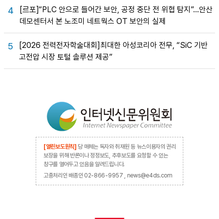
[르포]“PLC 안으로 들어간 보안, 공정 중단 전 위협 탐지”…안산
4
데모센터서 본 노조미 네트웍스 OT 보안의 실제
[2026 전력전자학술대회]최대한 아성코리아 전무, “SiC 기반
5
고전압 시장 토털 솔루션 제공”
[열린보도원칙]
당 매체는 독자와 취재원 등 뉴스이용자의 권리
보장을 위해 반론이나 정정보도, 추후보도를 요청할 수 있는
창구를 열어두고 있음을 알려드립니다.
고충처리인 배종인 02-866-9957 , news@e4ds.com