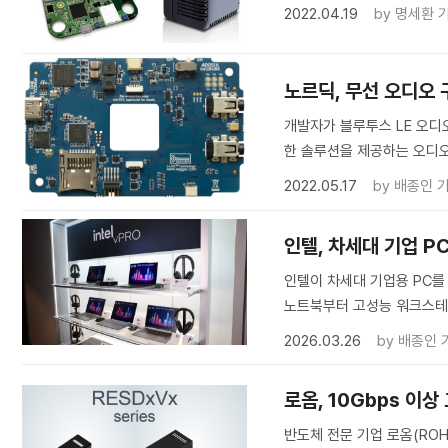
2022.04.19
by
명세환 
노르딕, 무선 오디오 
개발자가 블루투스 LE 오디
한 솔루션을 제공하는 오디오
2022.05.17
by
배종인 
인텔, 차세대 기업 PC용
인텔이 차세대 기업용 PC를 위
노트북부터 고성능 워크스테
2026.03.26
by
배종인 
로옴, 10Gbps 이
반도체 전문 기업 로옴(ROH