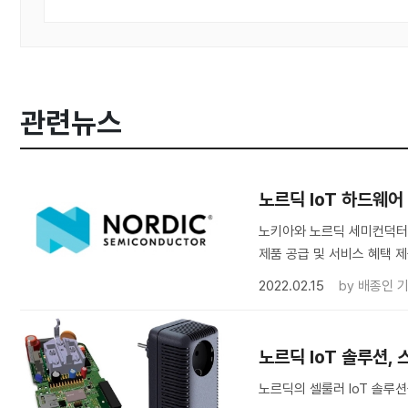
관련뉴스
노르딕 IoT 하드웨어
노키아와 노르딕 세미컨덕터가
제품 공급 및 서비스 혜택 
2022.02.15
by
배종인 
노르딕 IoT 솔루션,
노르딕의 셀룰러 IoT 솔루